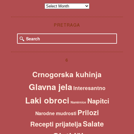
Špaiz
PRETRAGA
S
e
a
r
c
6
h
Crnogorska kuhinja
Glavna jela
Interesantno
Laki obroci
Napitci
Namirnice
Prilozi
Narodne mudrosti
Salate
Recepti prijatelja