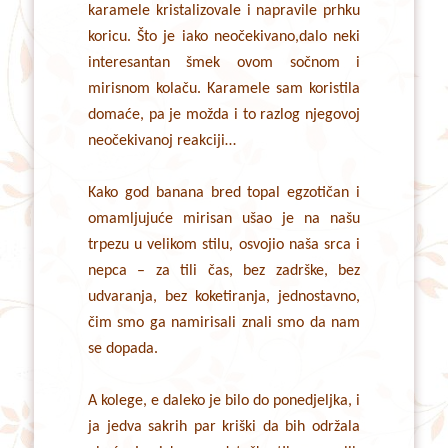
karamele kristalizovale i napravile prhku
koricu. Što je iako neočekivano,dalo neki
interesantan šmek ovom sočnom i
mirisnom kolaču. Karamele sam koristila
domaće, pa je možda i to razlog njegovoj
neočekivanoj reakciji…
Kako god banana bred topal egzotičan i
omamljujuće mirisan ušao je na našu
trpezu u velikom stilu, osvojio naša srca i
nepca – za tili čas, bez zadrške, bez
udvaranja, bez koketiranja, jednostavno,
čim smo ga namirisali znali smo da nam
se dopada.
A kolege, e daleko je bilo do ponedjeljka, i
ja jedva sakrih par kriški da bih održala