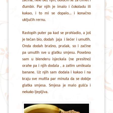
začina, neki bez njih, odlučih se za cimet i
đumbir. Par njih je imalo i čokoladu ili
kakao, i to mi se dopalo… i konačno
uključih rernu.
Rastopih puter pa kad se prohladio, a još
je tečan bio, dodah jaja i šećer i umutih.
Onda dodah brašno, prašak, so i začine
pa umutih sve u glatku smjesu. Posebno
sam u blenderu isjeckala (ne presitno)
orahe pa i njih dodala , a zatim umiksala
banane. Uz njih sam dodala i kakao i na
kraju sve mutila par minuta da se dobije
glatka smjesa. Smjesa je malo gušća i
nekako ljepljiva.