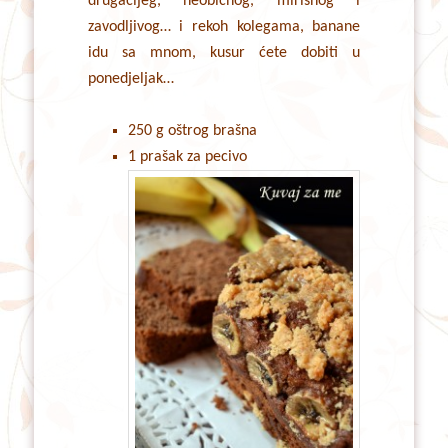
drugačijeg, neobičnog, mirisnog i
zavodljivog… i rekoh kolegama, banane
idu sa mnom, kusur ćete dobiti u
ponedjeljak…
250 g oštrog brašna
1 prašak za pecivo