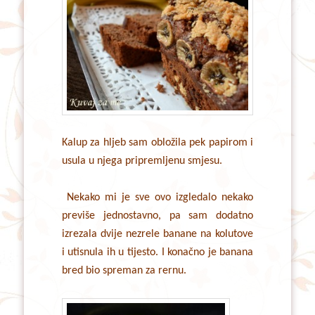
Kalup za hljeb sam obložila pek papirom i
usula u njega pripremljenu smjesu.
Nekako mi je sve ovo izgledalo nekako
previše jednostavno, pa sam dodatno
izrezala dvije nezrele banane na kolutove
i utisnula ih u tijesto. I konačno je banana
bred bio spreman za rernu.