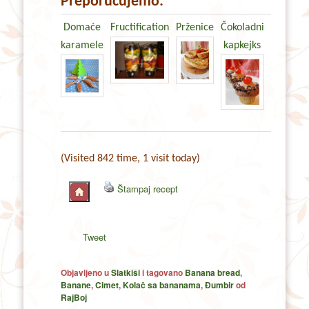
Preporučujemo:
Domaće
Fructification
Prženice
Čokoladni
karamele
kapkejks
(Visited 842 time, 1 visit today)
Štampaj recept
Tweet
Objavljeno u
Slatkiši
i tagovano
Banana bread
,
Banane
,
Cimet
,
Kolač sa bananama
,
Đumbir
od
RajBoj