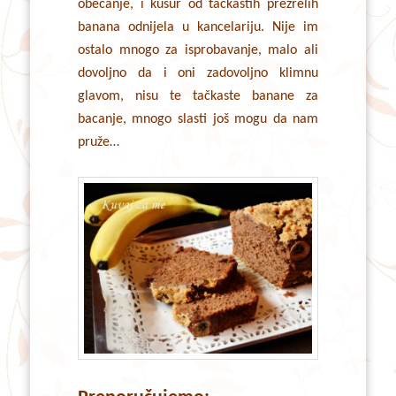
obećanje, i kusur od tačkastih prezrelih
banana odnijela u kancelariju. Nije im
ostalo mnogo za isprobavanje, malo ali
dovoljno da i oni zadovoljno klimnu
glavom, nisu te tačkaste banane za
bacanje, mnogo slasti još mogu da nam
pruže…