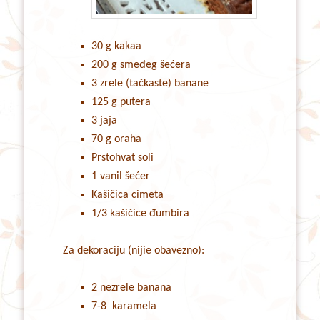
30 g kakaa
200 g smeđeg šećera
3 zrele (tačkaste) banane
125 g putera
3 jaja
70 g oraha
Prstohvat soli
1 vanil šećer
Kašičica cimeta
1/3 kašičice đumbira
Za dekoraciju (nijie obavezno):
2 nezrele banana
7-8 karamela