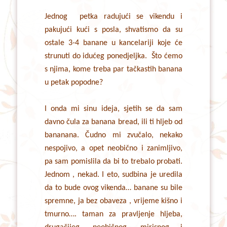
Jednog petka radujući se vikendu i
pakujući kući s posla, shvatismo da su
ostale 3-4 banane u kancelariji koje će
strunuti do idućeg ponedjeljka. Što ćemo
s njima, kome treba par tačkastih banana
u petak popodne?
I onda mi sinu ideja, sjetih se da sam
davno čula za banana bread, ili ti hljeb od
bananana. Čudno mi zvučalo, nekako
nespojivo, a opet neobično i zanimljivo,
pa sam pomislila da bi to trebalo probati.
Jednom , nekad. I eto, sudbina je uredila
da to bude ovog vikenda… banane su bile
spremne, ja bez obaveza , vrijeme kišno i
tmurno…. taman za pravljenje hljeba,