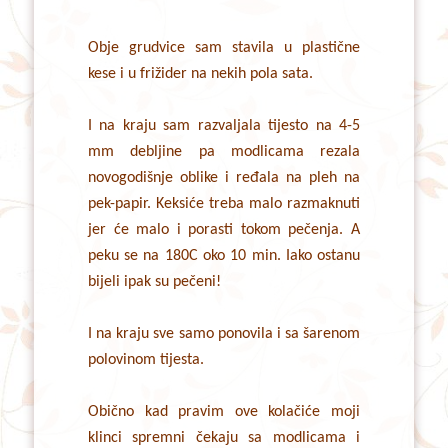
Obje grudvice sam stavila u plastične
kese i u frižider na nekih pola sata.
I na kraju sam razvaljala tijesto na 4-5
mm debljine pa modlicama rezala
novogodišnje oblike i ređala na pleh na
pek-papir. Keksiće treba malo razmaknuti
jer će malo i porasti tokom pečenja. A
peku se na 180C oko 10 min. Iako ostanu
bijeli ipak su pečeni!
I na kraju sve samo ponovila i sa šarenom
polovinom tijesta.
Obično kad pravim ove kolačiće moji
klinci spremni čekaju sa modlicama i