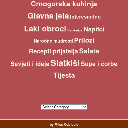
Crnogorska kuhinja
Glavna jela
Interesantno
Laki obroci
Napitci
Namirnice
Prilozi
Narodne mudrosti
Salate
Recepti prijatelja
Slatkiši
Savjeti i ideje
Supe i čorbe
Tijesta
1
1
by Miloš Odalović