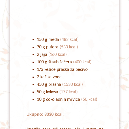
150 g meda
(483 kcal)
70 g putera
(530 kcal)
2 jaja
(160 kcal)
100 g štaub šećera
(400 kcal)
1/3 kesice praška za pecivo
2 kašike vode
450 g brašna
(1530 kcal)
50 g kokosa
(177 kcal)
10 g čokoladnih mrvica
(50 kcal)
Ukupno: 3330 kcal.