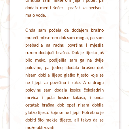
Umutila sam mikserom jaja i puter, pa
dodala med i šećer , prašak za pecivo i
malo vode.
Onda sam počela da dodajem brašno
muteći mikserom dok sam mogla, pa sam
prebacila na radnu površinu i mjesila
rukom dodajući brašna. Dok je tijesto još
bilo meko, podijelila sam ga na dvije
polovine, pa jednoj dodala brašno dok
nisam dobila lijepo glatko tijesto koje se
ne lijepi za površinu i ruke. A u drugu
polovinu sam dodala kesicu čokoladnih
mrvica i pola kesice kokosa, i onda
ostatak brašna dok opet nisam dobila
glatko tijesto koje se ne lijepi. Potrebno je
dobiti što mekše tijesto, ali takvo da se
može oblikovati.