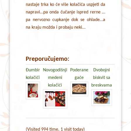
nastaje trka ko će više kolačića uspjeti da
napravi…pa onda čučanje ispred rerne …
pa nervozno cupkanje dok se ohlade…a
na kraju možda i probaju neki…
Preporučujemo:
Đumbir
Novogodišnji
Poderane
Dvobojni
kolačići
medeni
gaće
biskvit sa
kolačići
breskvama
(Visited 994 time, 1 visit today)