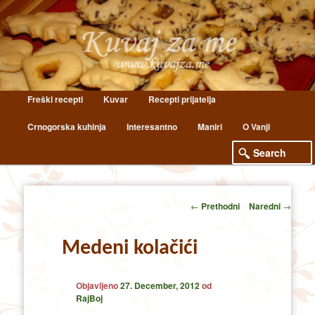
Main
Freški recepti
Kuvar
Recepti prijatelja
Skip
Skip
menu
Crnogorska kuhinja
Interesantno
Maniri
O Vanji
to
to
primary
secondary
content
content
Post
←
Prethodni
Naredni
→
navigation
Medeni kolačići
Objavljeno
27. December, 2012
od
RajBoj