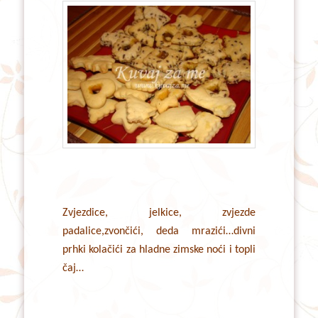
Zvjezdice, jelkice, zvjezde
padalice,zvončići, deda mrazići…divni
prhki kolačići za hladne zimske noći i topli
čaj…